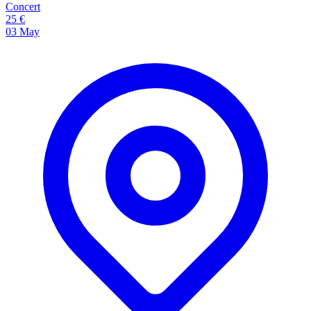
Concert
25 €
03
May