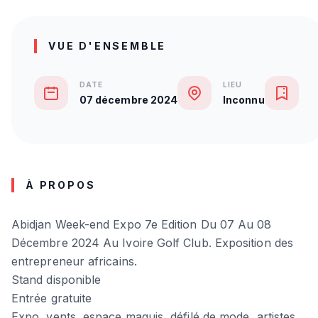
VUE D'ENSEMBLE
DATE
LIEU
P
07 décembre 2024
Inconnu
G
À PROPOS
Abidjan Week-end Expo 7e Edition Du 07 Au 08
Décembre 2024 Au Ivoire Golf Club. Exposition des
entrepreneur africains.
Stand disponible
Entrée gratuite
Expo, vents, espace maquis, défilé de mode, artistes